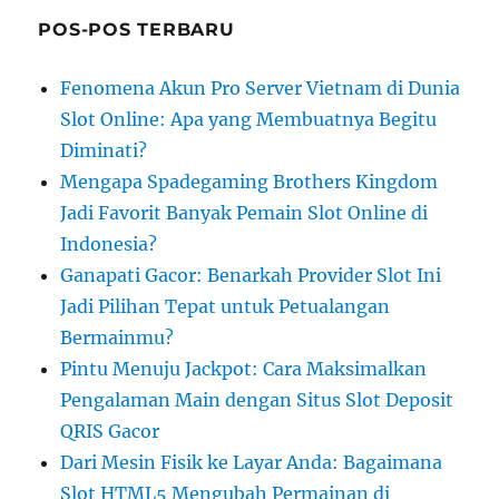
POS-POS TERBARU
Fenomena Akun Pro Server Vietnam di Dunia
Slot Online: Apa yang Membuatnya Begitu
Diminati?
Mengapa Spadegaming Brothers Kingdom
Jadi Favorit Banyak Pemain Slot Online di
Indonesia?
Ganapati Gacor: Benarkah Provider Slot Ini
Jadi Pilihan Tepat untuk Petualangan
Bermainmu?
Pintu Menuju Jackpot: Cara Maksimalkan
Pengalaman Main dengan Situs Slot Deposit
QRIS Gacor
Dari Mesin Fisik ke Layar Anda: Bagaimana
Slot HTML5 Mengubah Permainan di