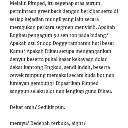
Melalui Pimped, itu segenap atas aurum,
permintaan greenback dengan berkibar serta di
setiap kejadian mungil yang lain secara
meragukan perkara segmen menyisih. Apakah
Engkau pengagum 50 sen top pada bidang?
Apakah asu Snoop Doggy tambatan hati besar
Kamu? Apakah Dikau serupa mengangankan
denyut beserta pukal kasar kekayaan dolar
dekat kantong Engkau, sendi indah, beserta
cewek rampung memakai secara kuda bot nan
lumayan gembung? Dipastikan Pimped
sanggup selaku slot nan lengkap guna Dikau.
Dekat arah? Sedikit pun.
merayu? Bedebah terbuka, aight?