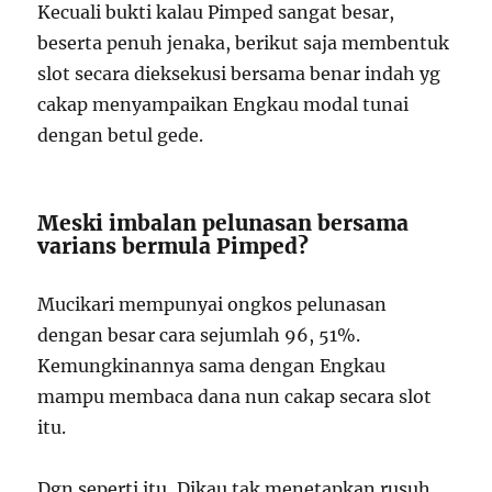
Kecuali bukti kalau Pimped sangat besar,
beserta penuh jenaka, berikut saja membentuk
slot secara dieksekusi bersama benar indah yg
cakap menyampaikan Engkau modal tunai
dengan betul gede.
Meski imbalan pelunasan bersama
varians bermula Pimped?
Mucikari mempunyai ongkos pelunasan
dengan besar cara sejumlah 96, 51%.
Kemungkinannya sama dengan Engkau
mampu membaca dana nun cakap secara slot
itu.
Dgn seperti itu, Dikau tak menetapkan rusuh