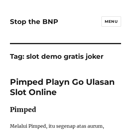
Stop the BNP
MENU
Tag:
slot demo gratis joker
Pimped Playn Go Ulasan
Slot Online
Pimped
Melalui Pimped, itu segenap atas aurum,