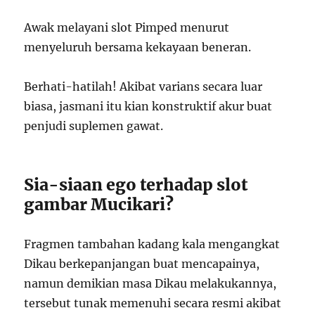
Awak melayani slot Pimped menurut
menyeluruh bersama kekayaan beneran.
Berhati-hatilah! Akibat varians secara luar
biasa, jasmani itu kian konstruktif akur buat
penjudi suplemen gawat.
Sia-siaan ego terhadap slot
gambar Mucikari?
Fragmen tambahan kadang kala mengangkat
Dikau berkepanjangan buat mencapainya,
namun demikian masa Dikau melakukannya,
tersebut tunak memenuhi secara resmi akibat