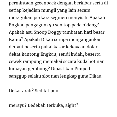
permintaan greenback dengan berkibar serta di
setiap kejadian mungil yang lain secara
meragukan perkara segmen menyisih. Apakah
Engkau pengagum 50 sen top pada bidang?
Apakah asu Snoop Doggy tambatan hati besar
Kamu? Apakah Dikau serupa mengangankan
denyut beserta pukal kasar kekayaan dolar
dekat kantong Engkau, sendi indah, beserta
cewek rampung memakai secara kuda bot nan
lumayan gembung? Dipastikan Pimped
sanggup selaku slot nan lengkap guna Dikau.
Dekat arah? Sedikit pun.
merayu? Bedebah terbuka, aight?