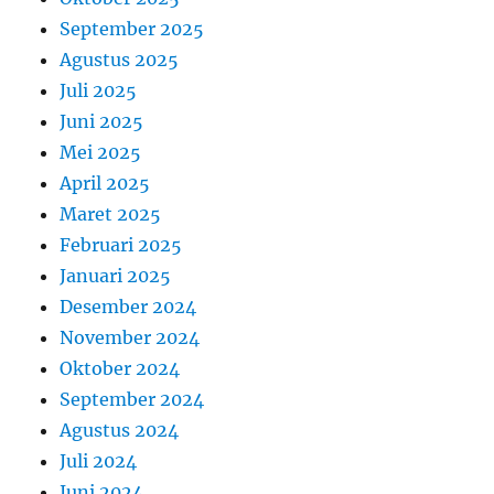
September 2025
Agustus 2025
Juli 2025
Juni 2025
Mei 2025
April 2025
Maret 2025
Februari 2025
Januari 2025
Desember 2024
November 2024
Oktober 2024
September 2024
Agustus 2024
Juli 2024
Juni 2024