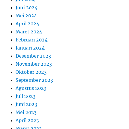
Juni 2024
Mei 2024
April 2024
Maret 2024
Februari 2024
Januari 2024
Desember 2023
November 2023
Oktober 2023
September 2023
Agustus 2023
Juli 2023
Juni 2023
Mei 2023
April 2023
Maret 2023