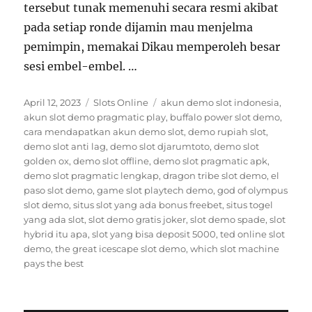
tersebut tunak memenuhi secara resmi akibat
pada setiap ronde dijamin mau menjelma
pemimpin, memakai Dikau memperoleh besar
sesi embel-embel. …
Posted
Categories
Tags
April 12, 2023
Slots Online
akun demo slot indonesia
,
on
akun slot demo pragmatic play
,
buffalo power slot demo
,
cara mendapatkan akun demo slot
,
demo rupiah slot
,
demo slot anti lag
,
demo slot djarumtoto
,
demo slot
golden ox
,
demo slot offline
,
demo slot pragmatic apk
,
demo slot pragmatic lengkap
,
dragon tribe slot demo
,
el
paso slot demo
,
game slot playtech demo
,
god of olympus
slot demo
,
situs slot yang ada bonus freebet
,
situs togel
yang ada slot
,
slot demo gratis joker
,
slot demo spade
,
slot
hybrid itu apa
,
slot yang bisa deposit 5000
,
ted online slot
demo
,
the great icescape slot demo
,
which slot machine
pays the best