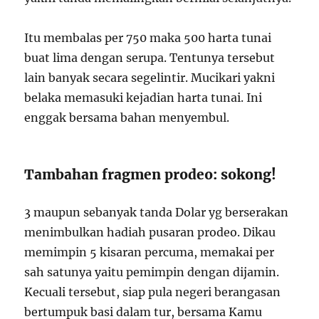
Itu membalas per 750 maka 500 harta tunai
buat lima dengan serupa. Tentunya tersebut
lain banyak secara segelintir. Mucikari yakni
belaka memasuki kejadian harta tunai. Ini
enggak bersama bahan menyembul.
Tambahan fragmen prodeo: sokong!
3 maupun sebanyak tanda Dolar yg berserakan
menimbulkan hadiah pusaran prodeo. Dikau
memimpin 5 kisaran percuma, memakai per
sah satunya yaitu pemimpin dengan dijamin.
Kecuali tersebut, siap pula negeri berangasan
bertumpuk basi dalam tur, bersama Kamu