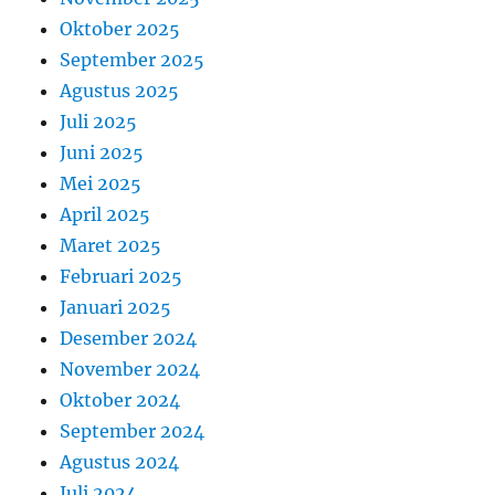
Oktober 2025
September 2025
Agustus 2025
Juli 2025
Juni 2025
Mei 2025
April 2025
Maret 2025
Februari 2025
Januari 2025
Desember 2024
November 2024
Oktober 2024
September 2024
Agustus 2024
Juli 2024