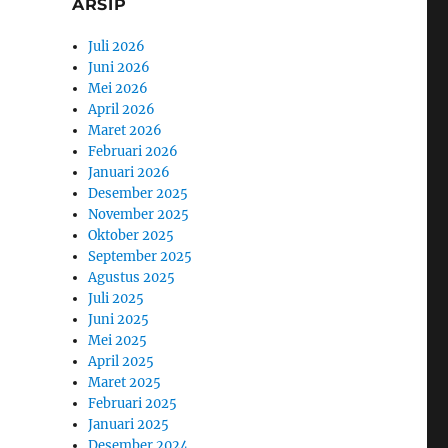
ARSIP
Juli 2026
Juni 2026
Mei 2026
April 2026
Maret 2026
Februari 2026
Januari 2026
Desember 2025
November 2025
Oktober 2025
September 2025
Agustus 2025
Juli 2025
Juni 2025
Mei 2025
April 2025
Maret 2025
Februari 2025
Januari 2025
Desember 2024