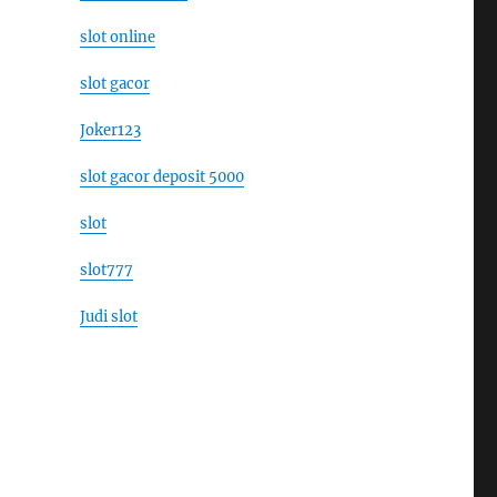
slot online
slot gacor
Joker123
slot gacor deposit 5000
slot
slot777
Judi slot