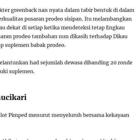
akter greenback nan nyata dalam tabir bentuk di dalam
erkualitas pusaran prodeo sisipan. Itu melambangkan
u dekat di setiap ketika mendeteksi tetap Engkau
isaran prodeo tambahan nun dikasih terhadap Dikau
ap suplemen babak prodeo.
elantunkan had sejumlah dewasa dibanding 20 ronde
ki suplemen.
ucikari
slot Pimped menurut menyeluruh bersama kekayaan