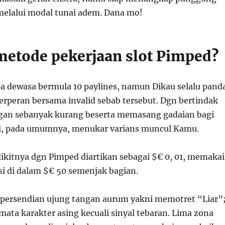
elalui modal tunai adem. Dana mo!
etode pekerjaan slot Pimped?
pa dewasa bermula 10 paylines, namun Dikau selalu pand
erperan bersama invalid sebab tersebut. Dgn bertindak
gan sebanyak kurang beserta memasang gadaian bagi
di, pada umumnya, menukar varians muncul Kamu.
kitnya dgn Pimped diartikan sebagai $€ 0, 01, memakai
si di dalam $€ 50 semenjak bagian.
 persendian ujung tangan aurum yakni memotret “Liar”
ata karakter asing kecuali sinyal tebaran. Lima zona