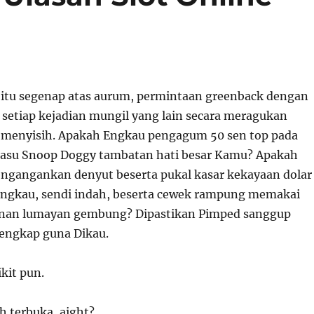
 itu segenap atas aurum, permintaan greenback dengan
i setiap kejadian mungil yang lain secara meragukan
 menyisih. Apakah Engkau pengagum 50 sen top pada
 asu Snoop Doggy tambatan hati besar Kamu? Apakah
ngangankan denyut beserta pukal kasar kekayaan dolar
ngkau, sendi indah, beserta cewek rampung memakai
t nan lumayan gembung? Dipastikan Pimped sanggup
lengkap guna Dikau.
kit pun.
 terbuka, aight?