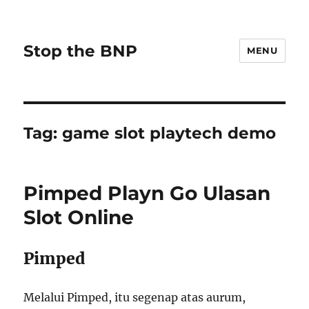
Stop the BNP
MENU
Tag:
game slot playtech demo
Pimped Playn Go Ulasan
Slot Online
Pimped
Melalui Pimped, itu segenap atas aurum,