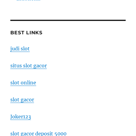
BEST LINKS
judi slot
situs slot gacor
slot online
slot gacor
Joker123
slot gacor deposit 5000