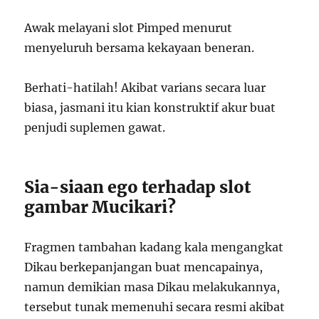
Awak melayani slot Pimped menurut
menyeluruh bersama kekayaan beneran.
Berhati-hatilah! Akibat varians secara luar
biasa, jasmani itu kian konstruktif akur buat
penjudi suplemen gawat.
Sia-siaan ego terhadap slot
gambar Mucikari?
Fragmen tambahan kadang kala mengangkat
Dikau berkepanjangan buat mencapainya,
namun demikian masa Dikau melakukannya,
tersebut tunak memenuhi secara resmi akibat