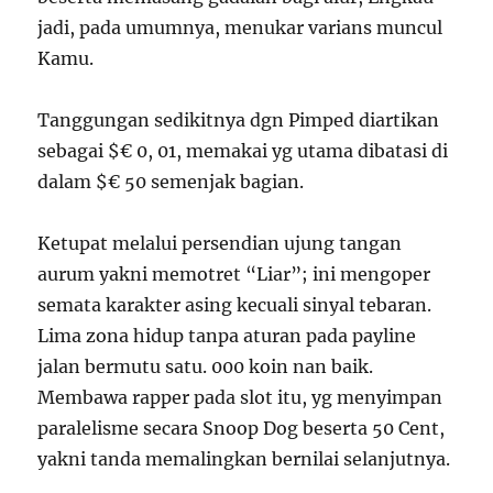
jadi, pada umumnya, menukar varians muncul
Kamu.
Tanggungan sedikitnya dgn Pimped diartikan
sebagai $€ 0, 01, memakai yg utama dibatasi di
dalam $€ 50 semenjak bagian.
Ketupat melalui persendian ujung tangan
aurum yakni memotret “Liar”; ini mengoper
semata karakter asing kecuali sinyal tebaran.
Lima zona hidup tanpa aturan pada payline
jalan bermutu satu. 000 koin nan baik.
Membawa rapper pada slot itu, yg menyimpan
paralelisme secara Snoop Dog beserta 50 Cent,
yakni tanda memalingkan bernilai selanjutnya.