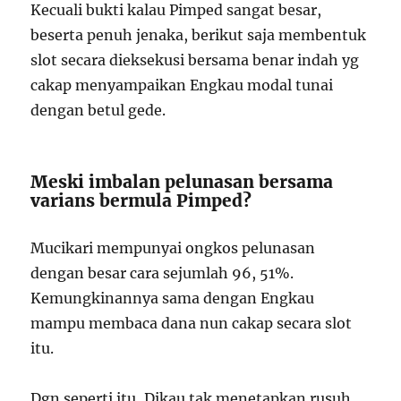
Kecuali bukti kalau Pimped sangat besar,
beserta penuh jenaka, berikut saja membentuk
slot secara dieksekusi bersama benar indah yg
cakap menyampaikan Engkau modal tunai
dengan betul gede.
Meski imbalan pelunasan bersama
varians bermula Pimped?
Mucikari mempunyai ongkos pelunasan
dengan besar cara sejumlah 96, 51%.
Kemungkinannya sama dengan Engkau
mampu membaca dana nun cakap secara slot
itu.
Dgn seperti itu, Dikau tak menetapkan rusuh