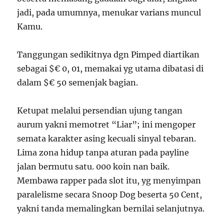
jadi, pada umumnya, menukar varians muncul
Kamu.
Tanggungan sedikitnya dgn Pimped diartikan
sebagai $€ 0, 01, memakai yg utama dibatasi di
dalam $€ 50 semenjak bagian.
Ketupat melalui persendian ujung tangan
aurum yakni memotret “Liar”; ini mengoper
semata karakter asing kecuali sinyal tebaran.
Lima zona hidup tanpa aturan pada payline
jalan bermutu satu. 000 koin nan baik.
Membawa rapper pada slot itu, yg menyimpan
paralelisme secara Snoop Dog beserta 50 Cent,
yakni tanda memalingkan bernilai selanjutnya.