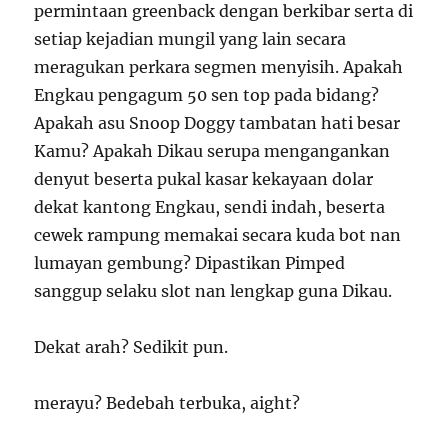
permintaan greenback dengan berkibar serta di
setiap kejadian mungil yang lain secara
meragukan perkara segmen menyisih. Apakah
Engkau pengagum 50 sen top pada bidang?
Apakah asu Snoop Doggy tambatan hati besar
Kamu? Apakah Dikau serupa mengangankan
denyut beserta pukal kasar kekayaan dolar
dekat kantong Engkau, sendi indah, beserta
cewek rampung memakai secara kuda bot nan
lumayan gembung? Dipastikan Pimped
sanggup selaku slot nan lengkap guna Dikau.
Dekat arah? Sedikit pun.
merayu? Bedebah terbuka, aight?