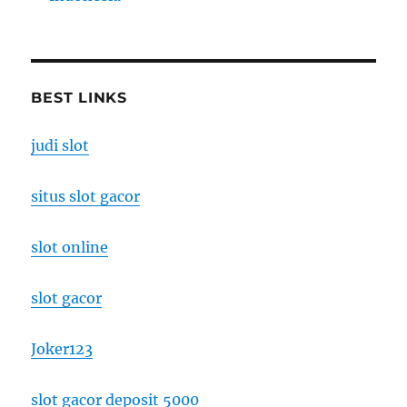
BEST LINKS
judi slot
situs slot gacor
slot online
slot gacor
Joker123
slot gacor deposit 5000