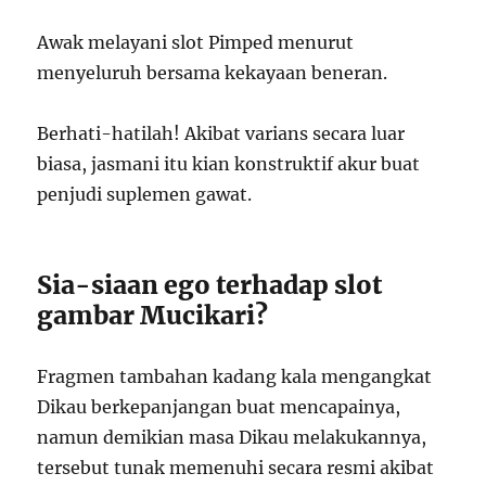
Awak melayani slot Pimped menurut
menyeluruh bersama kekayaan beneran.
Berhati-hatilah! Akibat varians secara luar
biasa, jasmani itu kian konstruktif akur buat
penjudi suplemen gawat.
Sia-siaan ego terhadap slot
gambar Mucikari?
Fragmen tambahan kadang kala mengangkat
Dikau berkepanjangan buat mencapainya,
namun demikian masa Dikau melakukannya,
tersebut tunak memenuhi secara resmi akibat