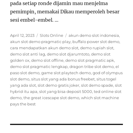
pada setiap ronde dijamin mau menjelma
pemimpin, memakai Dikau memperoleh besar
sesi embel-embel. …
Posted
Categories
Tags
April 12, 2023
Slots Online
akun demo slot indonesia
,
on
akun slot demo pragmatic play
,
buffalo power slot demo
,
cara mendapatkan akun demo slot
,
demo rupiah slot
,
demo slot anti lag
,
demo slot djarumtoto
,
demo slot
golden ox
,
demo slot offline
,
demo slot pragmatic apk
,
demo slot pragmatic lengkap
,
dragon tribe slot demo
,
el
paso slot demo
,
game slot playtech demo
,
god of olympus
slot demo
,
situs slot yang ada bonus freebet
,
situs togel
yang ada slot
,
slot demo gratis joker
,
slot demo spade
,
slot
hybrid itu apa
,
slot yang bisa deposit 5000
,
ted online slot
demo
,
the great icescape slot demo
,
which slot machine
pays the best