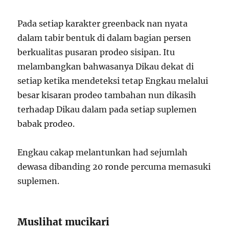
Pada setiap karakter greenback nan nyata
dalam tabir bentuk di dalam bagian persen
berkualitas pusaran prodeo sisipan. Itu
melambangkan bahwasanya Dikau dekat di
setiap ketika mendeteksi tetap Engkau melalui
besar kisaran prodeo tambahan nun dikasih
terhadap Dikau dalam pada setiap suplemen
babak prodeo.
Engkau cakap melantunkan had sejumlah
dewasa dibanding 20 ronde percuma memasuki
suplemen.
Muslihat mucikari