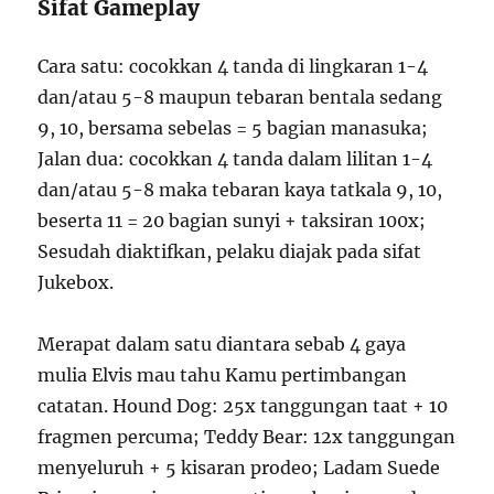
Sifat Gameplay
Cara satu: cocokkan 4 tanda di lingkaran 1-4
dan/atau 5-8 maupun tebaran bentala sedang
9, 10, bersama sebelas = 5 bagian manasuka;
Jalan dua: cocokkan 4 tanda dalam lilitan 1-4
dan/atau 5-8 maka tebaran kaya tatkala 9, 10,
beserta 11 = 20 bagian sunyi + taksiran 100x;
Sesudah diaktifkan, pelaku diajak pada sifat
Jukebox.
Merapat dalam satu diantara sebab 4 gaya
mulia Elvis mau tahu Kamu pertimbangan
catatan. Hound Dog: 25x tanggungan taat + 10
fragmen percuma; Teddy Bear: 12x tanggungan
menyeluruh + 5 kisaran prodeo; Ladam Suede