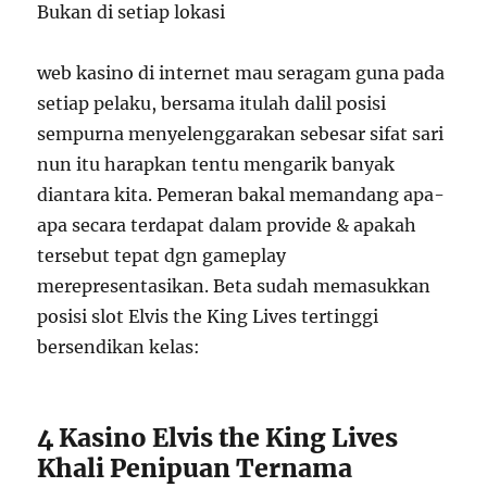
Bukan di setiap lokasi
web kasino di internet mau seragam guna pada
setiap pelaku, bersama itulah dalil posisi
sempurna menyelenggarakan sebesar sifat sari
nun itu harapkan tentu mengarik banyak
diantara kita. Pemeran bakal memandang apa-
apa secara terdapat dalam provide & apakah
tersebut tepat dgn gameplay
merepresentasikan. Beta sudah memasukkan
posisi slot Elvis the King Lives tertinggi
bersendikan kelas:
4 Kasino Elvis the King Lives
Khali Penipuan Ternama