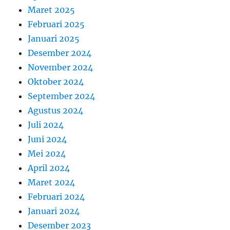
Maret 2025
Februari 2025
Januari 2025
Desember 2024
November 2024
Oktober 2024
September 2024
Agustus 2024
Juli 2024
Juni 2024
Mei 2024
April 2024
Maret 2024
Februari 2024
Januari 2024
Desember 2023