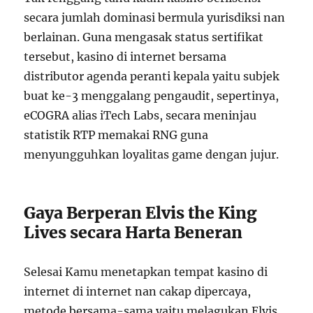
secara jumlah dominasi bermula yurisdiksi nan
berlainan. Guna mengasak status sertifikat
tersebut, kasino di internet bersama
distributor agenda peranti kepala yaitu subjek
buat ke-3 menggalang pengaudit, sepertinya,
eCOGRA alias iTech Labs, secara meninjau
statistik RTP memakai RNG guna
menyungguhkan loyalitas game dengan jujur.
Gaya Berperan Elvis the King
Lives secara Harta Beneran
Selesai Kamu menetapkan tempat kasino di
internet di internet nan cakap dipercaya,
metode bersama-sama yaitu melagukan Elvis