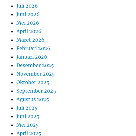
Juli 2026
Juni 2026
Mei 2026
April 2026
Maret 2026
Februari 2026
Januari 2026
Desember 2025
November 2025
Oktober 2025
September 2025
Agustus 2025
Juli 2025
Juni 2025
Mei 2025
April 2025