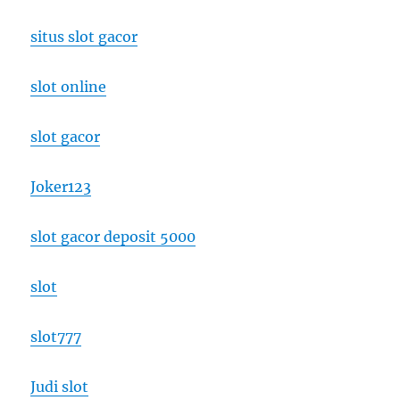
situs slot gacor
slot online
slot gacor
Joker123
slot gacor deposit 5000
slot
slot777
Judi slot