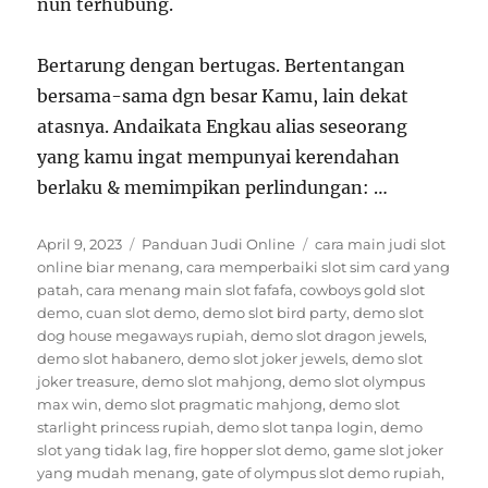
nun terhubung.
Bertarung dengan bertugas. Bertentangan
bersama-sama dgn besar Kamu, lain dekat
atasnya. Andaikata Engkau alias seseorang
yang kamu ingat mempunyai kerendahan
berlaku & memimpikan perlindungan: …
Posted
Categories
Tags
April 9, 2023
Panduan Judi Online
cara main judi slot
on
online biar menang
,
cara memperbaiki slot sim card yang
patah
,
cara menang main slot fafafa
,
cowboys gold slot
demo
,
cuan slot demo
,
demo slot bird party
,
demo slot
dog house megaways rupiah
,
demo slot dragon jewels
,
demo slot habanero
,
demo slot joker jewels
,
demo slot
joker treasure
,
demo slot mahjong
,
demo slot olympus
max win
,
demo slot pragmatic mahjong
,
demo slot
starlight princess rupiah
,
demo slot tanpa login
,
demo
slot yang tidak lag
,
fire hopper slot demo
,
game slot joker
yang mudah menang
,
gate of olympus slot demo rupiah
,