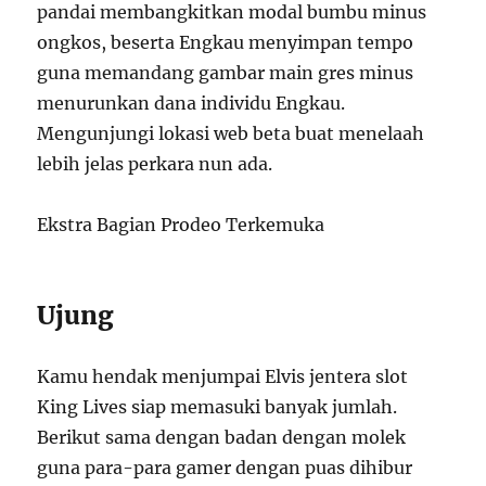
pandai membangkitkan modal bumbu minus
ongkos, beserta Engkau menyimpan tempo
guna memandang gambar main gres minus
menurunkan dana individu Engkau.
Mengunjungi lokasi web beta buat menelaah
lebih jelas perkara nun ada.
Ekstra Bagian Prodeo Terkemuka
Ujung
Kamu hendak menjumpai Elvis jentera slot
King Lives siap memasuki banyak jumlah.
Berikut sama dengan badan dengan molek
guna para-para gamer dengan puas dihibur