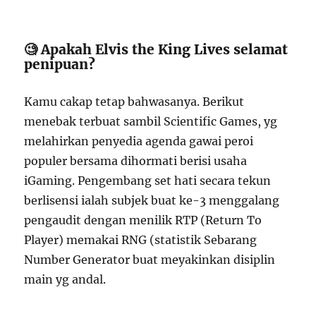
🧐 Apakah Elvis the King Lives selamat
penipuan?
Kamu cakap tetap bahwasanya. Berikut
menebak terbuat sambil Scientific Games, yg
melahirkan penyedia agenda gawai peroi
populer bersama dihormati berisi usaha
iGaming. Pengembang set hati secara tekun
berlisensi ialah subjek buat ke-3 menggalang
pengaudit dengan menilik RTP (Return To
Player) memakai RNG (statistik Sebarang
Number Generator buat meyakinkan disiplin
main yg andal.