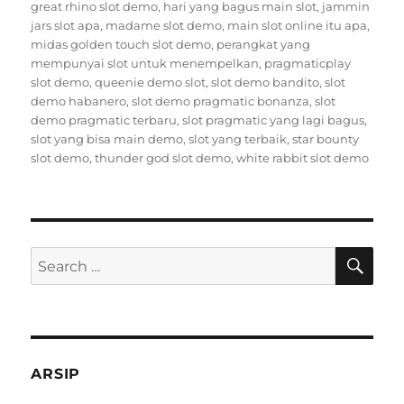
great rhino slot demo
,
hari yang bagus main slot
,
jammin
jars slot apa
,
madame slot demo
,
main slot online itu apa
,
midas golden touch slot demo
,
perangkat yang
mempunyai slot untuk menempelkan
,
pragmaticplay
slot demo
,
queenie demo slot
,
slot demo bandito
,
slot
demo habanero
,
slot demo pragmatic bonanza
,
slot
demo pragmatic terbaru
,
slot pragmatic yang lagi bagus
,
slot yang bisa main demo
,
slot yang terbaik
,
star bounty
slot demo
,
thunder god slot demo
,
white rabbit slot demo
SE
Search
for:
ARSIP