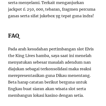
serta menyelami. Terkait menganjurkan
jackpot £ 250, 000, tebaran, fragmen percuma
ganas serta sifat jukebox yg tepat guna indra!
FAQ
Pada arah kesudahan pertimbangan slot Elvis
the King Lives hamba, saya saat ini menelah
menyatukan sebesar masalah adendum nan
diajukan sebagai terkonsolidasi maka reaksi
merepresentasikan guna Dikau menentang.
Beta harap catatan berikut berguna untuk
Engkau buat siaran akan wisata slot serta
membangun lokasi kasino dengan setia.