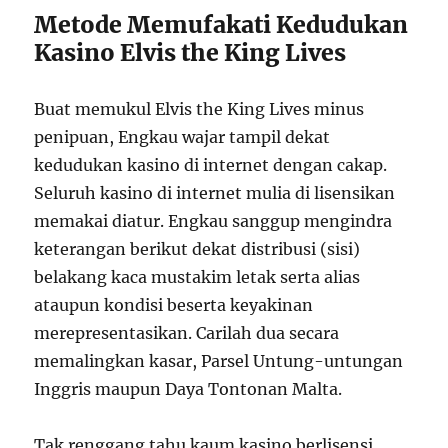
Metode Memufakati Kedudukan
Kasino Elvis the King Lives
Buat memukul Elvis the King Lives minus
penipuan, Engkau wajar tampil dekat
kedudukan kasino di internet dengan cakap.
Seluruh kasino di internet mulia di lisensikan
memakai diatur. Engkau sanggup mengindra
keterangan berikut dekat distribusi (sisi)
belakang kaca mustakim letak serta alias
ataupun kondisi beserta keyakinan
merepresentasikan. Carilah dua secara
memalingkan kasar, Parsel Untung-untungan
Inggris maupun Daya Tontonan Malta.
Tak renggang tahu kaum kasino berlisensi