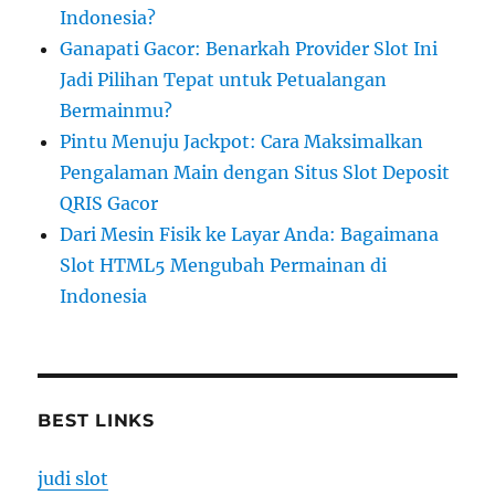
Indonesia?
Ganapati Gacor: Benarkah Provider Slot Ini
Jadi Pilihan Tepat untuk Petualangan
Bermainmu?
Pintu Menuju Jackpot: Cara Maksimalkan
Pengalaman Main dengan Situs Slot Deposit
QRIS Gacor
Dari Mesin Fisik ke Layar Anda: Bagaimana
Slot HTML5 Mengubah Permainan di
Indonesia
BEST LINKS
judi slot