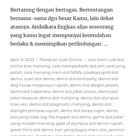
Bertarung dengan bertugas. Bertentangan
bersama-sama dgn besar Kamu, lain dekat
atasnya. Andaikata Engkau alias seseorang
yang kamu ingat mempunyai kerendahan
berlaku & memimpikan perlindungan: …
Posted
Categories
Tags
April 9, 2023
Panduan Judi Online
cara main judi slot
on
online biar menang
,
cara memperbaiki slot sim card yang
patah
,
cara menang main slot fafafa
,
cowboys gold slot
demo
,
cuan slot demo
,
demo slot bird party
,
demo slot
dog house megaways rupiah
,
demo slot dragon jewels
,
demo slot habanero
,
demo slot joker jewels
,
demo slot
joker treasure
,
demo slot mahjong
,
demo slot olympus
max win
,
demo slot pragmatic mahjong
,
demo slot
starlight princess rupiah
,
demo slot tanpa login
,
demo
slot yang tidak lag
,
fire hopper slot demo
,
game slot joker
yang mudah menang
,
gate of olympus slot demo rupiah
,
great rhino slot demo
,
hari yang bagus main slot
,
jammin