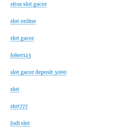
situs slot gacor
slot online
slot gacor
Joker123
slot gacor deposit 5000
slot
slot777
Judi slot