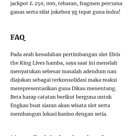
jackpot £ 250, 000, tebaran, fragmen percuma
ganas serta sifat jukebox yg tepat guna indra!
FAQ
Pada arah kesudahan pertimbangan slot Elvis
the King Lives hamba, saya saat ini menelah
menyatukan sebesar masalah adendum nan
diajukan sebagai terkonsolidasi maka reaksi
merepresentasikan guna Dikau menentang.
Beta harap catatan berikut berguna untuk
Engkau buat siaran akan wisata slot serta
membangun lokasi kasino dengan setia.