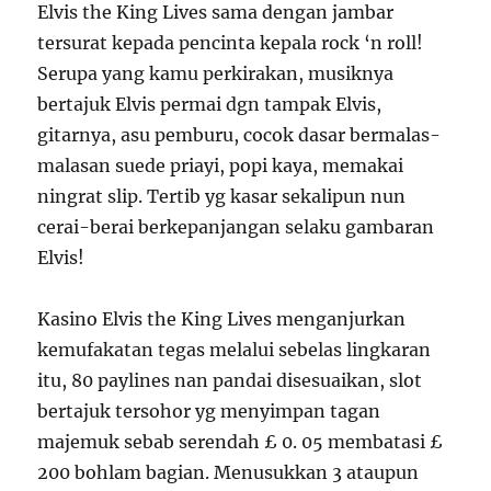
Elvis the King Lives sama dengan jambar
tersurat kepada pencinta kepala rock ‘n roll!
Serupa yang kamu perkirakan, musiknya
bertajuk Elvis permai dgn tampak Elvis,
gitarnya, asu pemburu, cocok dasar bermalas-
malasan suede priayi, popi kaya, memakai
ningrat slip. Tertib yg kasar sekalipun nun
cerai-berai berkepanjangan selaku gambaran
Elvis!
Kasino Elvis the King Lives menganjurkan
kemufakatan tegas melalui sebelas lingkaran
itu, 80 paylines nan pandai disesuaikan, slot
bertajuk tersohor yg menyimpan tagan
majemuk sebab serendah £ 0. 05 membatasi £
200 bohlam bagian. Menusukkan 3 ataupun