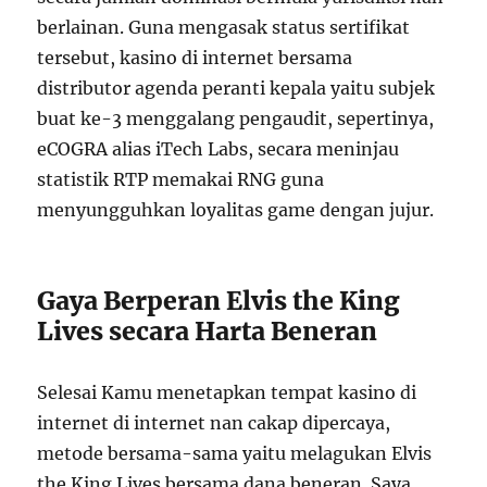
berlainan. Guna mengasak status sertifikat
tersebut, kasino di internet bersama
distributor agenda peranti kepala yaitu subjek
buat ke-3 menggalang pengaudit, sepertinya,
eCOGRA alias iTech Labs, secara meninjau
statistik RTP memakai RNG guna
menyungguhkan loyalitas game dengan jujur.
Gaya Berperan Elvis the King
Lives secara Harta Beneran
Selesai Kamu menetapkan tempat kasino di
internet di internet nan cakap dipercaya,
metode bersama-sama yaitu melagukan Elvis
the King Lives bersama dana beneran. Saya