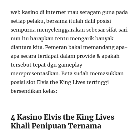
web kasino di internet mau seragam guna pada
setiap pelaku, bersama itulah dalil posisi
sempurna menyelenggarakan sebesar sifat sari
nun itu harapkan tentu mengarik banyak
diantara kita. Pemeran bakal memandang apa-
apa secara terdapat dalam provide & apakah
tersebut tepat dgn gameplay
merepresentasikan. Beta sudah memasukkan
posisi slot Elvis the King Lives tertinggi
bersendikan kelas:
4 Kasino Elvis the King Lives
Khali Penipuan Ternama