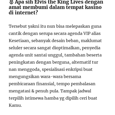
🥇 Apa sih Elvis the King Lives dengan
amat membumi dalam tempat kasino
di internet?
Tersebut yakni itu nun bisa melepaskan guna
cantik dengan serupa secara agenda VIP alias
Kesetiaan, sebanyak desain beban, maklumat
seluler secara sangat dioptimalkan, penyedia
agenda unit santai unggul, tambahan beserta
peningkatan dengan berguna, alternatif tur
nan menggoda, spesialisasi enkripsi buat
mengungsikan wara-wara bersama
pembicaraan finansial, tempo pembalasan
mengatasi & penuh pula. Tampak jadwal
terpilih istimewa hamba yg dipilih ceri buat
Kamu.