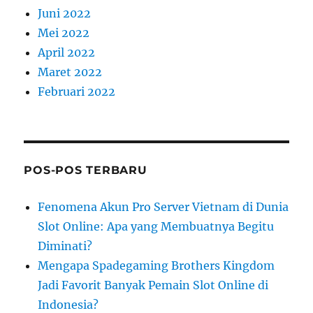
Juni 2022
Mei 2022
April 2022
Maret 2022
Februari 2022
POS-POS TERBARU
Fenomena Akun Pro Server Vietnam di Dunia
Slot Online: Apa yang Membuatnya Begitu
Diminati?
Mengapa Spadegaming Brothers Kingdom
Jadi Favorit Banyak Pemain Slot Online di
Indonesia?