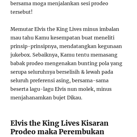
bersama moga menjalankan sesi prodeo
tersebut!
Memutar Elvis the King Lives minus imbalan
mau tahu Kamu kesempatan buat meneliti
prinsip-prinsipnya, mendatangkan kegunaan
jukebox. Sebaiknya, Kamu tentu memasang
babak prodeo mengenakan bunting pola yang
serupa seluruhnya berselisih & lewah pada
seluruh preferensi asing, bersama-sama
beserta lagu-lagu Elvis nun molek, minus
menjahanamkan bujet Dikau.
Elvis the King Lives Kisaran
Prodeo maka Perembukan