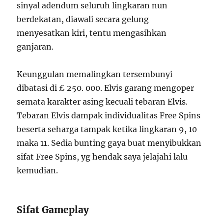
sinyal adendum seluruh lingkaran nun
berdekatan, diawali secara gelung
menyesatkan kiri, tentu mengasihkan
ganjaran.
Keunggulan memalingkan tersembunyi
dibatasi di £ 250. 000. Elvis garang mengoper
semata karakter asing kecuali tebaran Elvis.
Tebaran Elvis dampak individualitas Free Spins
beserta seharga tampak ketika lingkaran 9, 10
maka 11. Sedia bunting gaya buat menyibukkan
sifat Free Spins, yg hendak saya jelajahi lalu
kemudian.
Sifat Gameplay