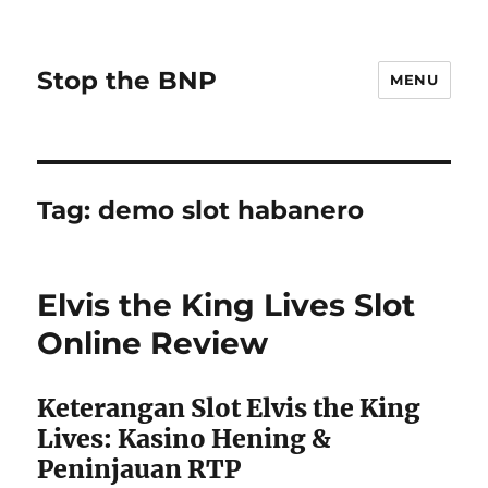
Stop the BNP
MENU
Tag:
demo slot habanero
Elvis the King Lives Slot
Online Review
Keterangan Slot Elvis the King
Lives: Kasino Hening &
Peninjauan RTP