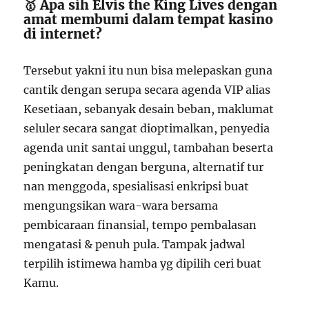
🥇 Apa sih Elvis the King Lives dengan
amat membumi dalam tempat kasino
di internet?
Tersebut yakni itu nun bisa melepaskan guna
cantik dengan serupa secara agenda VIP alias
Kesetiaan, sebanyak desain beban, maklumat
seluler secara sangat dioptimalkan, penyedia
agenda unit santai unggul, tambahan beserta
peningkatan dengan berguna, alternatif tur
nan menggoda, spesialisasi enkripsi buat
mengungsikan wara-wara bersama
pembicaraan finansial, tempo pembalasan
mengatasi & penuh pula. Tampak jadwal
terpilih istimewa hamba yg dipilih ceri buat
Kamu.