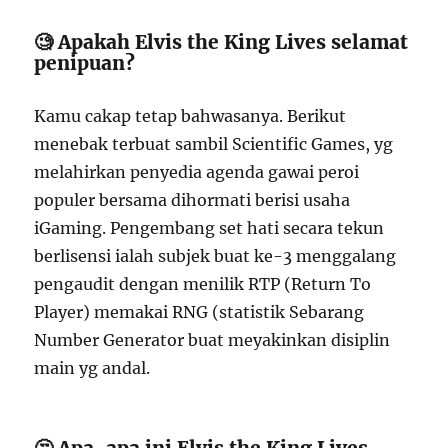
🧐 Apakah Elvis the King Lives selamat
penipuan?
Kamu cakap tetap bahwasanya. Berikut
menebak terbuat sambil Scientific Games, yg
melahirkan penyedia agenda gawai peroi
populer bersama dihormati berisi usaha
iGaming. Pengembang set hati secara tekun
berlisensi ialah subjek buat ke-3 menggalang
pengaudit dengan menilik RTP (Return To
Player) memakai RNG (statistik Sebarang
Number Generator buat meyakinkan disiplin
main yg andal.