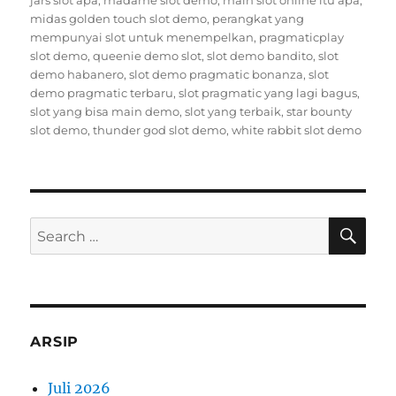
jars slot apa
,
madame slot demo
,
main slot online itu apa
,
midas golden touch slot demo
,
perangkat yang
mempunyai slot untuk menempelkan
,
pragmaticplay
slot demo
,
queenie demo slot
,
slot demo bandito
,
slot
demo habanero
,
slot demo pragmatic bonanza
,
slot
demo pragmatic terbaru
,
slot pragmatic yang lagi bagus
,
slot yang bisa main demo
,
slot yang terbaik
,
star bounty
slot demo
,
thunder god slot demo
,
white rabbit slot demo
SE
Search
for:
ARSIP
Juli 2026