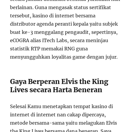
berlainan. Guna mengasak status sertifikat
tersebut, kasino di internet bersama
distributor agenda peranti kepala yaitu subjek
buat ke-3 menggalang pengaudit, sepertinya,
eCOGRA alias iTech Labs, secara meninjau
statistik RTP memakai RNG guna
menyungguhkan loyalitas game dengan jujur.
Gaya Berperan Elvis the King
Lives secara Harta Beneran
Selesai Kamu menetapkan tempat kasino di
internet di internet nan cakap dipercaya,
metode bersama-sama yaitu melagukan Elvis
the King Lives bersama dana beneran. Saya