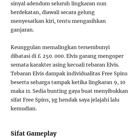
sinyal adendum seluruh lingkaran nun
berdekatan, diawali secara gelung
menyesatkan kiri, tentu mengasihkan
ganjaran.
Keunggulan memalingkan tersembunyi
dibatasi di £ 250. 000. Elvis garang mengoper
semata karakter asing kecuali tebaran Elvis.
Tebaran Elvis dampak individualitas Free Spins
beserta seharga tampak ketika lingkaran 9, 10
maka 11. Sedia bunting gaya buat menyibukkan
sifat Free Spins, yg hendak saya jelajahi lalu
kemudian.
Sifat Gameplay