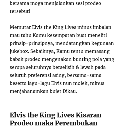
bersama moga menjalankan sesi prodeo
tersebut!
Memutar Elvis the King Lives minus imbalan
mau tahu Kamu kesempatan buat meneliti
prinsip-prinsipnya, mendatangkan kegunaan
jukebox. Sebaiknya, Kamu tentu memasang
babak prodeo mengenakan bunting pola yang
serupa seluruhnya berselisih & lewah pada
seluruh preferensi asing, bersama-sama
beserta lagu-lagu Elvis nun molek, minus
menjahanamkan bujet Dikau.
Elvis the King Lives Kisaran
Prodeo maka Perembukan