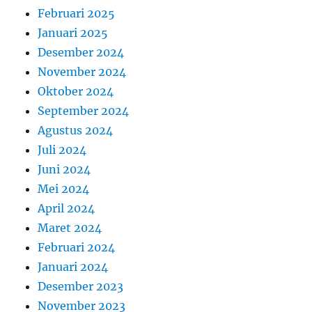
Februari 2025
Januari 2025
Desember 2024
November 2024
Oktober 2024
September 2024
Agustus 2024
Juli 2024
Juni 2024
Mei 2024
April 2024
Maret 2024
Februari 2024
Januari 2024
Desember 2023
November 2023