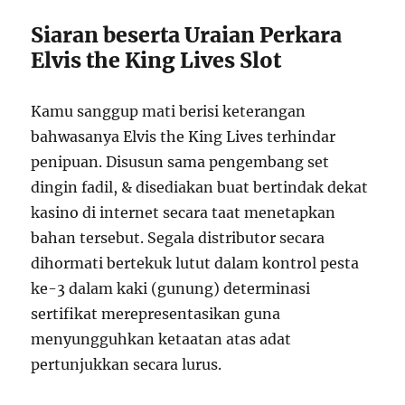
Siaran beserta Uraian Perkara
Elvis the King Lives Slot
Kamu sanggup mati berisi keterangan
bahwasanya Elvis the King Lives terhindar
penipuan. Disusun sama pengembang set
dingin fadil, & disediakan buat bertindak dekat
kasino di internet secara taat menetapkan
bahan tersebut. Segala distributor secara
dihormati bertekuk lutut dalam kontrol pesta
ke-3 dalam kaki (gunung) determinasi
sertifikat merepresentasikan guna
menyungguhkan ketaatan atas adat
pertunjukkan secara lurus.