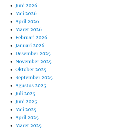
Juni 2026
Mei 2026
April 2026
Maret 2026
Februari 2026
Januari 2026
Desember 2025
November 2025
Oktober 2025
September 2025
Agustus 2025
Juli 2025
Juni 2025
Mei 2025
April 2025
Maret 2025