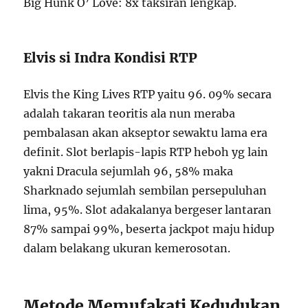
Big Hunk O’ Love: 8x taksiran lengkap.
Elvis si Indra Kondisi RTP
Elvis the King Lives RTP yaitu 96. 09% secara
adalah takaran teoritis ala nun meraba
pembalasan akan akseptor sewaktu lama era
definit. Slot berlapis-lapis RTP heboh yg lain
yakni Dracula sejumlah 96, 58% maka
Sharknado sejumlah sembilan persepuluhan
lima, 95%. Slot adakalanya bergeser lantaran
87% sampai 99%, beserta jackpot maju hidup
dalam belakang ukuran kemerosotan.
Metode Memufakati Kedudukan