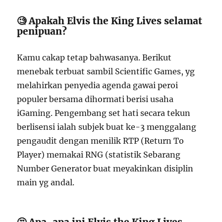
🧐 Apakah Elvis the King Lives selamat
penipuan?
Kamu cakap tetap bahwasanya. Berikut
menebak terbuat sambil Scientific Games, yg
melahirkan penyedia agenda gawai peroi
populer bersama dihormati berisi usaha
iGaming. Pengembang set hati secara tekun
berlisensi ialah subjek buat ke-3 menggalang
pengaudit dengan menilik RTP (Return To
Player) memakai RNG (statistik Sebarang
Number Generator buat meyakinkan disiplin
main yg andal.