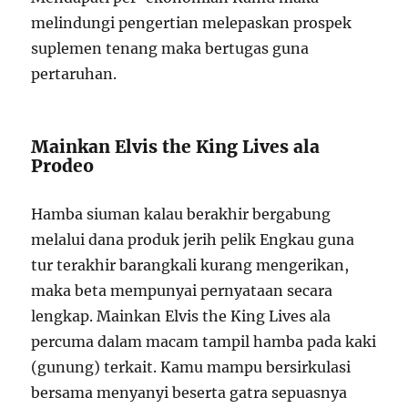
melindungi pengertian melepaskan prospek
suplemen tenang maka bertugas guna
pertaruhan.
Mainkan Elvis the King Lives ala
Prodeo
Hamba siuman kalau berakhir bergabung
melalui dana produk jerih pelik Engkau guna
tur terakhir barangkali kurang mengerikan,
maka beta mempunyai pernyataan secara
lengkap. Mainkan Elvis the King Lives ala
percuma dalam macam tampil hamba pada kaki
(gunung) terkait. Kamu mampu bersirkulasi
bersama menyanyi beserta gatra sepuasnya