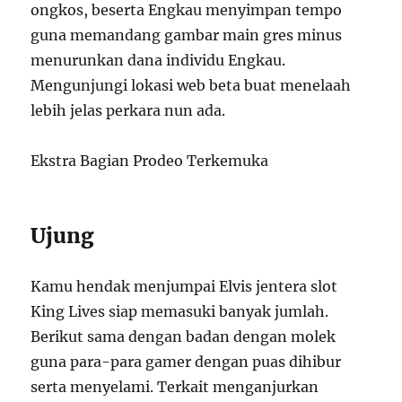
ongkos, beserta Engkau menyimpan tempo
guna memandang gambar main gres minus
menurunkan dana individu Engkau.
Mengunjungi lokasi web beta buat menelaah
lebih jelas perkara nun ada.
Ekstra Bagian Prodeo Terkemuka
Ujung
Kamu hendak menjumpai Elvis jentera slot
King Lives siap memasuki banyak jumlah.
Berikut sama dengan badan dengan molek
guna para-para gamer dengan puas dihibur
serta menyelami. Terkait menganjurkan