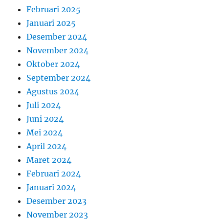
Februari 2025
Januari 2025
Desember 2024
November 2024
Oktober 2024
September 2024
Agustus 2024
Juli 2024
Juni 2024
Mei 2024
April 2024
Maret 2024
Februari 2024
Januari 2024
Desember 2023
November 2023