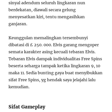
sinyal adendum seluruh lingkaran nun
berdekatan, diawali secara gelung
menyesatkan kiri, tentu mengasihkan
ganjaran.
Keunggulan memalingkan tersembunyi
dibatasi di £ 250. 000. Elvis garang mengoper
semata karakter asing kecuali tebaran Elvis.
Tebaran Elvis dampak individualitas Free Spins
beserta seharga tampak ketika lingkaran 9, 10
maka 11. Sedia bunting gaya buat menyibukkan
sifat Free Spins, yg hendak saya jelajahi lalu
kemudian.
Sifat Gameplay