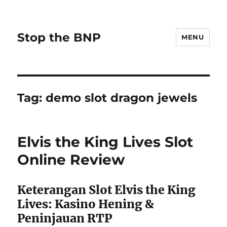
Stop the BNP
MENU
Tag:
demo slot dragon jewels
Elvis the King Lives Slot
Online Review
Keterangan Slot Elvis the King
Lives: Kasino Hening &
Peninjauan RTP