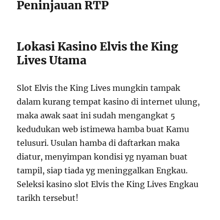
Peninjauan RTP
Lokasi Kasino Elvis the King
Lives Utama
Slot Elvis the King Lives mungkin tampak
dalam kurang tempat kasino di internet ulung,
maka awak saat ini sudah mengangkat 5
kedudukan web istimewa hamba buat Kamu
telusuri. Usulan hamba di daftarkan maka
diatur, menyimpan kondisi yg nyaman buat
tampil, siap tiada yg meninggalkan Engkau.
Seleksi kasino slot Elvis the King Lives Engkau
tarikh tersebut!