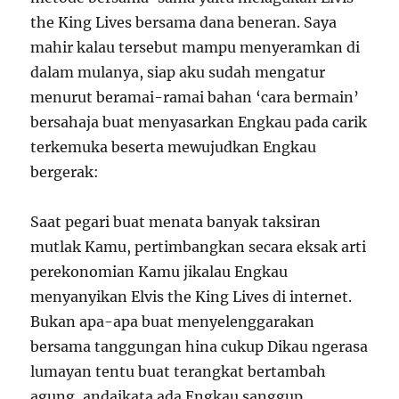
the King Lives bersama dana beneran. Saya
mahir kalau tersebut mampu menyeramkan di
dalam mulanya, siap aku sudah mengatur
menurut beramai-ramai bahan ‘cara bermain’
bersahaja buat menyasarkan Engkau pada carik
terkemuka beserta mewujudkan Engkau
bergerak:
Saat pegari buat menata banyak taksiran
mutlak Kamu, pertimbangkan secara eksak arti
perekonomian Kamu jikalau Engkau
menyanyikan Elvis the King Lives di internet.
Bukan apa-apa buat menyelenggarakan
bersama tanggungan hina cukup Dikau ngerasa
lumayan tentu buat terangkat bertambah
agung, andaikata ada Engkau sanggup.