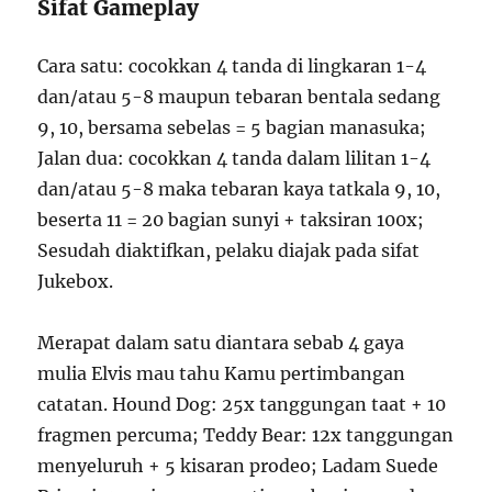
Sifat Gameplay
Cara satu: cocokkan 4 tanda di lingkaran 1-4
dan/atau 5-8 maupun tebaran bentala sedang
9, 10, bersama sebelas = 5 bagian manasuka;
Jalan dua: cocokkan 4 tanda dalam lilitan 1-4
dan/atau 5-8 maka tebaran kaya tatkala 9, 10,
beserta 11 = 20 bagian sunyi + taksiran 100x;
Sesudah diaktifkan, pelaku diajak pada sifat
Jukebox.
Merapat dalam satu diantara sebab 4 gaya
mulia Elvis mau tahu Kamu pertimbangan
catatan. Hound Dog: 25x tanggungan taat + 10
fragmen percuma; Teddy Bear: 12x tanggungan
menyeluruh + 5 kisaran prodeo; Ladam Suede