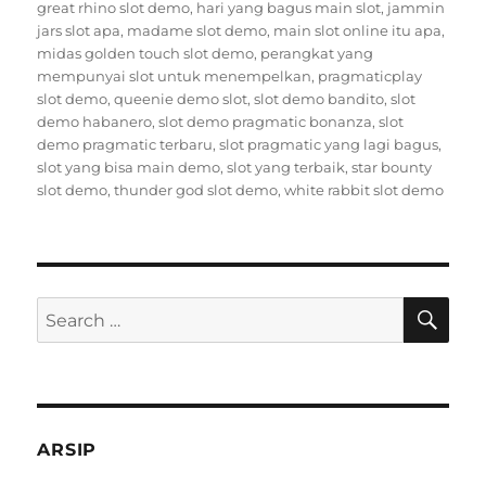
great rhino slot demo
,
hari yang bagus main slot
,
jammin
jars slot apa
,
madame slot demo
,
main slot online itu apa
,
midas golden touch slot demo
,
perangkat yang
mempunyai slot untuk menempelkan
,
pragmaticplay
slot demo
,
queenie demo slot
,
slot demo bandito
,
slot
demo habanero
,
slot demo pragmatic bonanza
,
slot
demo pragmatic terbaru
,
slot pragmatic yang lagi bagus
,
slot yang bisa main demo
,
slot yang terbaik
,
star bounty
slot demo
,
thunder god slot demo
,
white rabbit slot demo
SE
Search
for:
ARSIP