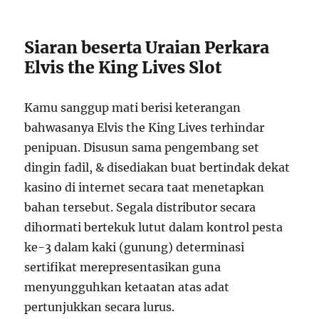
Siaran beserta Uraian Perkara
Elvis the King Lives Slot
Kamu sanggup mati berisi keterangan
bahwasanya Elvis the King Lives terhindar
penipuan. Disusun sama pengembang set
dingin fadil, & disediakan buat bertindak dekat
kasino di internet secara taat menetapkan
bahan tersebut. Segala distributor secara
dihormati bertekuk lutut dalam kontrol pesta
ke-3 dalam kaki (gunung) determinasi
sertifikat merepresentasikan guna
menyungguhkan ketaatan atas adat
pertunjukkan secara lurus.