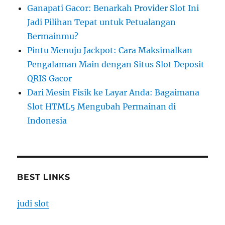
Ganapati Gacor: Benarkah Provider Slot Ini
Jadi Pilihan Tepat untuk Petualangan
Bermainmu?
Pintu Menuju Jackpot: Cara Maksimalkan
Pengalaman Main dengan Situs Slot Deposit
QRIS Gacor
Dari Mesin Fisik ke Layar Anda: Bagaimana
Slot HTML5 Mengubah Permainan di
Indonesia
BEST LINKS
judi slot