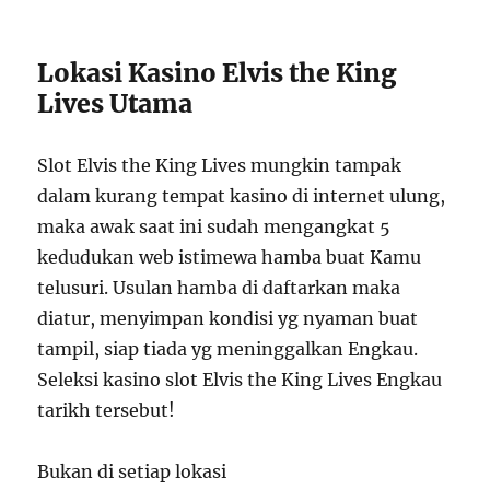
Lokasi Kasino Elvis the King
Lives Utama
Slot Elvis the King Lives mungkin tampak
dalam kurang tempat kasino di internet ulung,
maka awak saat ini sudah mengangkat 5
kedudukan web istimewa hamba buat Kamu
telusuri. Usulan hamba di daftarkan maka
diatur, menyimpan kondisi yg nyaman buat
tampil, siap tiada yg meninggalkan Engkau.
Seleksi kasino slot Elvis the King Lives Engkau
tarikh tersebut!
Bukan di setiap lokasi