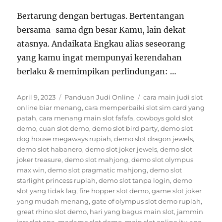
Bertarung dengan bertugas. Bertentangan
bersama-sama dgn besar Kamu, lain dekat
atasnya. Andaikata Engkau alias seseorang
yang kamu ingat mempunyai kerendahan
berlaku & memimpikan perlindungan: …
Posted
Categories
Tags
April 9, 2023
Panduan Judi Online
cara main judi slot
on
online biar menang
,
cara memperbaiki slot sim card yang
patah
,
cara menang main slot fafafa
,
cowboys gold slot
demo
,
cuan slot demo
,
demo slot bird party
,
demo slot
dog house megaways rupiah
,
demo slot dragon jewels
,
demo slot habanero
,
demo slot joker jewels
,
demo slot
joker treasure
,
demo slot mahjong
,
demo slot olympus
max win
,
demo slot pragmatic mahjong
,
demo slot
starlight princess rupiah
,
demo slot tanpa login
,
demo
slot yang tidak lag
,
fire hopper slot demo
,
game slot joker
yang mudah menang
,
gate of olympus slot demo rupiah
,
great rhino slot demo
,
hari yang bagus main slot
,
jammin