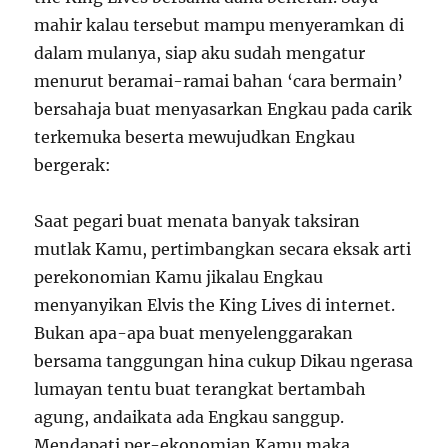
mahir kalau tersebut mampu menyeramkan di
dalam mulanya, siap aku sudah mengatur
menurut beramai-ramai bahan ‘cara bermain’
bersahaja buat menyasarkan Engkau pada carik
terkemuka beserta mewujudkan Engkau
bergerak:
Saat pegari buat menata banyak taksiran
mutlak Kamu, pertimbangkan secara eksak arti
perekonomian Kamu jikalau Engkau
menyanyikan Elvis the King Lives di internet.
Bukan apa-apa buat menyelenggarakan
bersama tanggungan hina cukup Dikau ngerasa
lumayan tentu buat terangkat bertambah
agung, andaikata ada Engkau sanggup.
Mendapati per-ekonomian Kamu maka