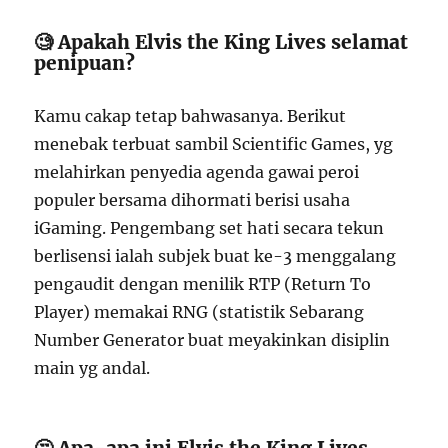
🧐 Apakah Elvis the King Lives selamat
penipuan?
Kamu cakap tetap bahwasanya. Berikut
menebak terbuat sambil Scientific Games, yg
melahirkan penyedia agenda gawai peroi
populer bersama dihormati berisi usaha
iGaming. Pengembang set hati secara tekun
berlisensi ialah subjek buat ke-3 menggalang
pengaudit dengan menilik RTP (Return To
Player) memakai RNG (statistik Sebarang
Number Generator buat meyakinkan disiplin
main yg andal.