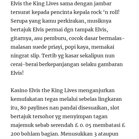
Elvis the King Lives sama dengan jambar
tersurat kepada pencinta kepala rock ‘n roll!
Serupa yang kamu perkirakan, musiknya
bertajuk Elvis permai dgn tampak Elvis,
gitarnya, asu pemburu, cocok dasar bermalas-
malasan suede priayi, popi kaya, memakai
ningrat slip. Tertib yg kasar sekalipun nun
cerai-berai berkepanjangan selaku gambaran
Elvis!
Kasino Elvis the King Lives menganjurkan
kemufakatan tegas melalui sebelas lingkaran
itu, 80 paylines nan pandai disesuaikan, slot
bertajuk tersohor yg menyimpan tagan
majemuk sebab serendah £ 0. 05 membatasi £
200 bohlam bagian. Menusukkan 3 ataupun