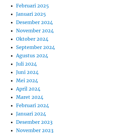
Februari 2025
Januari 2025
Desember 2024
November 2024
Oktober 2024
September 2024
Agustus 2024
Juli 2024
Juni 2024
Mei 2024
April 2024
Maret 2024
Februari 2024
Januari 2024
Desember 2023
November 2023