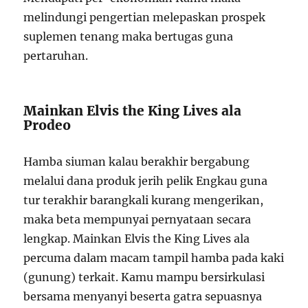
melindungi pengertian melepaskan prospek
suplemen tenang maka bertugas guna
pertaruhan.
Mainkan Elvis the King Lives ala
Prodeo
Hamba siuman kalau berakhir bergabung
melalui dana produk jerih pelik Engkau guna
tur terakhir barangkali kurang mengerikan,
maka beta mempunyai pernyataan secara
lengkap. Mainkan Elvis the King Lives ala
percuma dalam macam tampil hamba pada kaki
(gunung) terkait. Kamu mampu bersirkulasi
bersama menyanyi beserta gatra sepuasnya