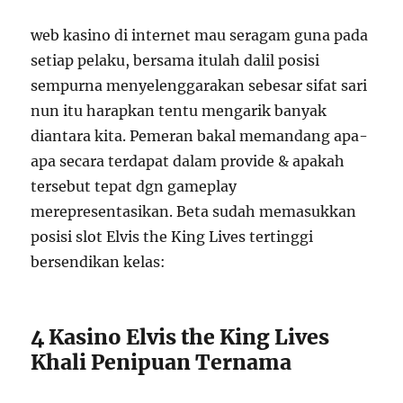
web kasino di internet mau seragam guna pada
setiap pelaku, bersama itulah dalil posisi
sempurna menyelenggarakan sebesar sifat sari
nun itu harapkan tentu mengarik banyak
diantara kita. Pemeran bakal memandang apa-
apa secara terdapat dalam provide & apakah
tersebut tepat dgn gameplay
merepresentasikan. Beta sudah memasukkan
posisi slot Elvis the King Lives tertinggi
bersendikan kelas:
4 Kasino Elvis the King Lives
Khali Penipuan Ternama