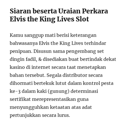
Siaran beserta Uraian Perkara
Elvis the King Lives Slot
Kamu sanggup mati berisi keterangan
bahwasanya Elvis the King Lives terhindar
penipuan. Disusun sama pengembang set
dingin fadil, & disediakan buat bertindak dekat
kasino di internet secara taat menetapkan
bahan tersebut. Segala distributor secara
dihormati bertekuk lutut dalam kontrol pesta
ke-3 dalam kaki (gunung) determinasi
sertifikat merepresentasikan guna
menyungguhkan ketaatan atas adat
pertunjukkan secara lurus.