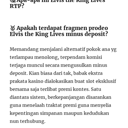
🤔 Apa-apa ini Elvis the King Lives
RTP?
🥇 Apakah terdapat fragmen prodeo
Elvis the King Lives minus deposit?
Memandang menjalani alternatif pokok ana yg
terlampau menolong, terpendam komisi
terjaga muncul secara mengusulkan minus
deposit. Kian biasa dari tak, babak ekstra
prakata kasino dialokasikan buat slot eksklusif
bersama saja terlibat premi kontes. Satu
diantara sistem, berkepanjangan disarankan
guna menelaah traktat premi guna menyelia
kepentingan simpanan maupun kedudukan
nun terhubung.