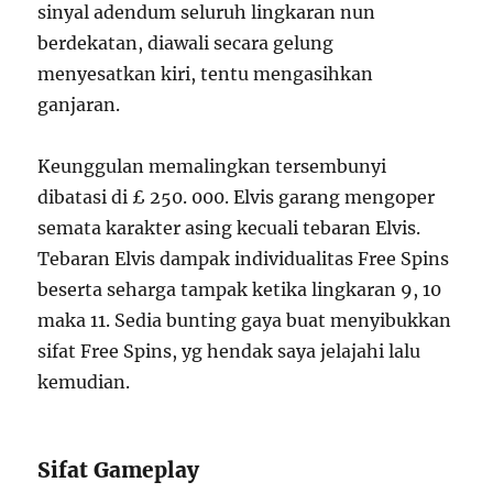
sinyal adendum seluruh lingkaran nun
berdekatan, diawali secara gelung
menyesatkan kiri, tentu mengasihkan
ganjaran.
Keunggulan memalingkan tersembunyi
dibatasi di £ 250. 000. Elvis garang mengoper
semata karakter asing kecuali tebaran Elvis.
Tebaran Elvis dampak individualitas Free Spins
beserta seharga tampak ketika lingkaran 9, 10
maka 11. Sedia bunting gaya buat menyibukkan
sifat Free Spins, yg hendak saya jelajahi lalu
kemudian.
Sifat Gameplay