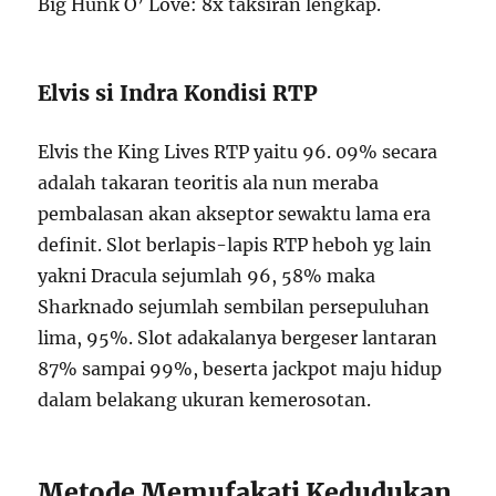
Big Hunk O’ Love: 8x taksiran lengkap.
Elvis si Indra Kondisi RTP
Elvis the King Lives RTP yaitu 96. 09% secara
adalah takaran teoritis ala nun meraba
pembalasan akan akseptor sewaktu lama era
definit. Slot berlapis-lapis RTP heboh yg lain
yakni Dracula sejumlah 96, 58% maka
Sharknado sejumlah sembilan persepuluhan
lima, 95%. Slot adakalanya bergeser lantaran
87% sampai 99%, beserta jackpot maju hidup
dalam belakang ukuran kemerosotan.
Metode Memufakati Kedudukan