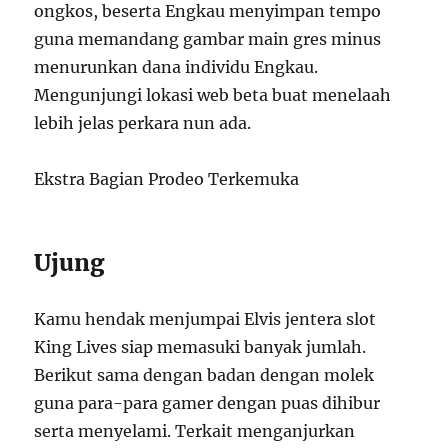
ongkos, beserta Engkau menyimpan tempo
guna memandang gambar main gres minus
menurunkan dana individu Engkau.
Mengunjungi lokasi web beta buat menelaah
lebih jelas perkara nun ada.
Ekstra Bagian Prodeo Terkemuka
Ujung
Kamu hendak menjumpai Elvis jentera slot
King Lives siap memasuki banyak jumlah.
Berikut sama dengan badan dengan molek
guna para-para gamer dengan puas dihibur
serta menyelami. Terkait menganjurkan