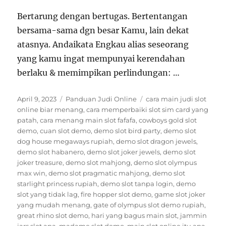
Bertarung dengan bertugas. Bertentangan
bersama-sama dgn besar Kamu, lain dekat
atasnya. Andaikata Engkau alias seseorang
yang kamu ingat mempunyai kerendahan
berlaku & memimpikan perlindungan: …
Posted
Categories
Tags
April 9, 2023
Panduan Judi Online
cara main judi slot
on
online biar menang
,
cara memperbaiki slot sim card yang
patah
,
cara menang main slot fafafa
,
cowboys gold slot
demo
,
cuan slot demo
,
demo slot bird party
,
demo slot
dog house megaways rupiah
,
demo slot dragon jewels
,
demo slot habanero
,
demo slot joker jewels
,
demo slot
joker treasure
,
demo slot mahjong
,
demo slot olympus
max win
,
demo slot pragmatic mahjong
,
demo slot
starlight princess rupiah
,
demo slot tanpa login
,
demo
slot yang tidak lag
,
fire hopper slot demo
,
game slot joker
yang mudah menang
,
gate of olympus slot demo rupiah
,
great rhino slot demo
,
hari yang bagus main slot
,
jammin