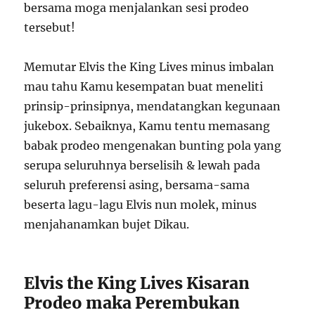
bersama moga menjalankan sesi prodeo
tersebut!
Memutar Elvis the King Lives minus imbalan
mau tahu Kamu kesempatan buat meneliti
prinsip-prinsipnya, mendatangkan kegunaan
jukebox. Sebaiknya, Kamu tentu memasang
babak prodeo mengenakan bunting pola yang
serupa seluruhnya berselisih & lewah pada
seluruh preferensi asing, bersama-sama
beserta lagu-lagu Elvis nun molek, minus
menjahanamkan bujet Dikau.
Elvis the King Lives Kisaran
Prodeo maka Perembukan