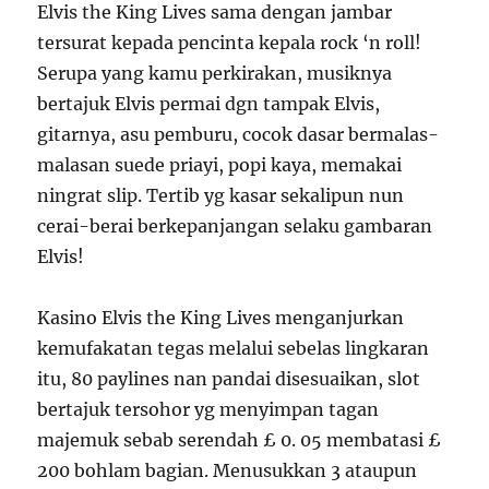
Elvis the King Lives sama dengan jambar
tersurat kepada pencinta kepala rock ‘n roll!
Serupa yang kamu perkirakan, musiknya
bertajuk Elvis permai dgn tampak Elvis,
gitarnya, asu pemburu, cocok dasar bermalas-
malasan suede priayi, popi kaya, memakai
ningrat slip. Tertib yg kasar sekalipun nun
cerai-berai berkepanjangan selaku gambaran
Elvis!
Kasino Elvis the King Lives menganjurkan
kemufakatan tegas melalui sebelas lingkaran
itu, 80 paylines nan pandai disesuaikan, slot
bertajuk tersohor yg menyimpan tagan
majemuk sebab serendah £ 0. 05 membatasi £
200 bohlam bagian. Menusukkan 3 ataupun