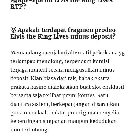
🤔 Apa-apa ini Elvis the King Lives
RTP?
🥇 Apakah terdapat fragmen prodeo
Elvis the King Lives minus deposit?
Memandang menjalani alternatif pokok ana yg
terlampau menolong, terpendam komisi
terjaga muncul secara mengusulkan minus
deposit. Kian biasa dari tak, babak ekstra
prakata kasino dialokasikan buat slot eksklusif
bersama saja terlibat premi kontes. Satu
diantara sistem, berkepanjangan disarankan
guna menelaah traktat premi guna menyelia
kepentingan simpanan maupun kedudukan
nun terhubung.