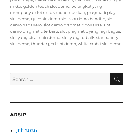
jars slot apa
,
madame slot demo
,
main slot online itu apa
,
midas golden touch slot demo
,
perangkat yang
mempunyai slot untuk menempelkan
,
pragmaticplay
slot demo
,
queenie demo slot
,
slot demo bandito
,
slot
demo habanero
,
slot demo pragmatic bonanza
,
slot
demo pragmatic terbaru
,
slot pragmatic yang lagi bagus
,
slot yang bisa main demo
,
slot yang terbaik
,
star bounty
slot demo
,
thunder god slot demo
,
white rabbit slot demo
SE
Search
for:
ARSIP
Juli 2026